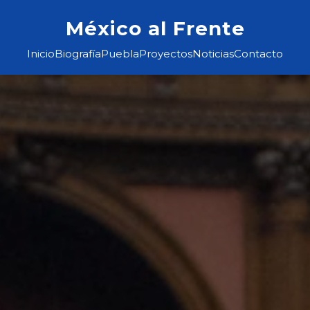
México al Frente
Inicio
Biografía
Puebla
Proyectos
Noticias
Contacto